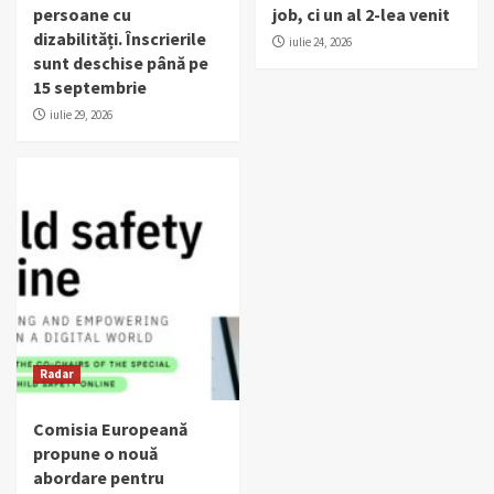
persoane cu
job, ci un al 2-lea venit
dizabilități. Înscrierile
iulie 24, 2026
sunt deschise până pe
15 septembrie
iulie 29, 2026
Radar
Comisia Europeană
propune o nouă
abordare pentru