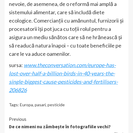
nevoie, de asemenea, de o reformă mai amplă a
sistemului alimentar, care să includă diete
ecologice. Comercianții cu amănuntul, furnizorii și
procesatorii își pot juca cu toții rolul pentru a
asigura un mediu sănătos care să ne hrănească și
să readucă natura înapoi – cu toate beneficiile pe
care le va aduce oamenilor.
sursa:
www.theconversation.com/europe-has-
lost-over-half-a-billion-birds-in-40-years-the-
single-biggest-cause-pesticides-and-fertilisers-
206826
Tags:
Europa
,
pasari
,
pesticide
Continue
Previous
De ce nimeni nu zâmbește în fotografiile vechi?
Reading