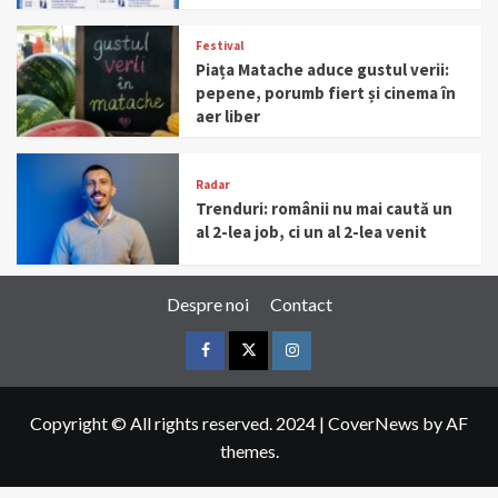
Festival
Piața Matache aduce gustul verii:
pepene, porumb fiert și cinema în
aer liber
Radar
Trenduri: românii nu mai caută un
al 2-lea job, ci un al 2-lea venit
Despre noi
Contact
Facebook
Twitter
Instagram
Copyright © All rights reserved. 2024
|
CoverNews
by AF
themes.