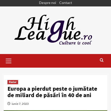
Skip
Despre noi
Contact
to
content
Primary
Menu
Radar
Europa a pierdut peste o jumătate
de miliard de păsări în 40 de ani
iunie 7, 2023