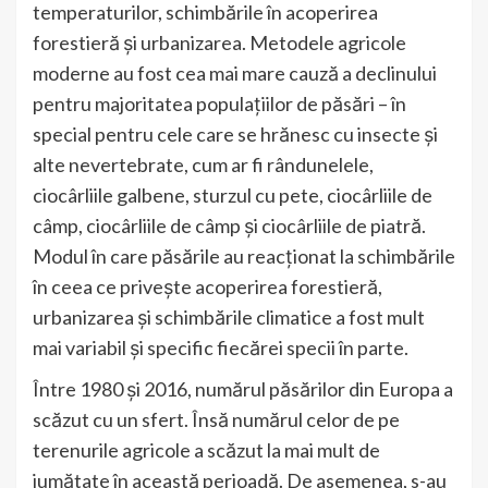
temperaturilor, schimbările în acoperirea
forestieră și urbanizarea. Metodele agricole
moderne au fost cea mai mare cauză a declinului
pentru majoritatea populațiilor de păsări – în
special pentru cele care se hrănesc cu insecte și
alte nevertebrate, cum ar fi rândunelele,
ciocârliile galbene, sturzul cu pete, ciocârliile de
câmp, ciocârliile de câmp și ciocârliile de piatră.
Modul în care păsările au reacționat la schimbările
în ceea ce privește acoperirea forestieră,
urbanizarea și schimbările climatice a fost mult
mai variabil și specific fiecărei specii în parte.
Între 1980 și 2016, numărul păsărilor din Europa a
scăzut cu un sfert. Însă numărul celor de pe
terenurile agricole a scăzut la mai mult de
jumătate în această perioadă. De asemenea, s-au