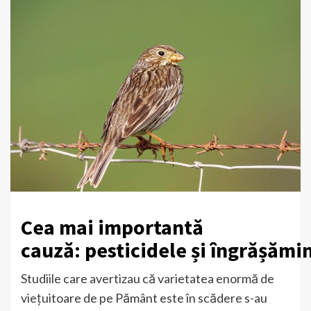
Cea mai importantă
cauză: pesticidele și îngrășămin
Studiile care avertizau că varietatea enormă de
viețuitoare de pe Pământ este în scădere s-au