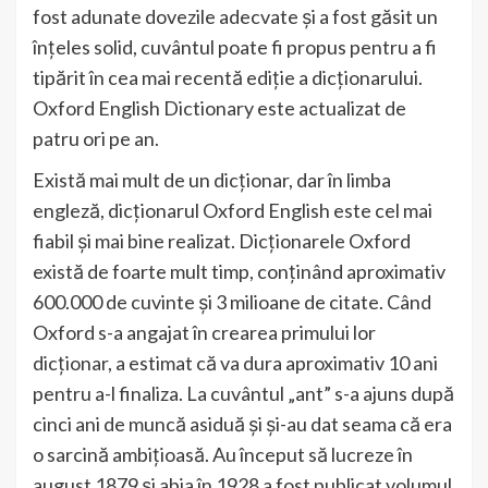
fost adunate dovezile adecvate și a fost găsit un
înțeles solid, cuvântul poate fi propus pentru a fi
tipărit în cea mai recentă ediție a dicționarului.
Oxford English Dictionary este actualizat de
patru ori pe an.
Există mai mult de un dicționar, dar în limba
engleză, dicționarul Oxford English este cel mai
fiabil și mai bine realizat. Dicționarele Oxford
există de foarte mult timp, conținând aproximativ
600.000 de cuvinte și 3 milioane de citate. Când
Oxford s-a angajat în crearea primului lor
dicționar, a estimat că va dura aproximativ 10 ani
pentru a-l finaliza. La cuvântul „ant” s-a ajuns după
cinci ani de muncă asiduă și și-au dat seama că era
o sarcină ambițioasă. Au început să lucreze în
august 1879 și abia în 1928 a fost publicat volumul