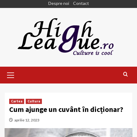
Skip
Despre noi
Contact
to
content
Primary
Menu
Cartea
Cultura
Cum ajunge un cuvânt în dicționar?
aprilie 12, 2023