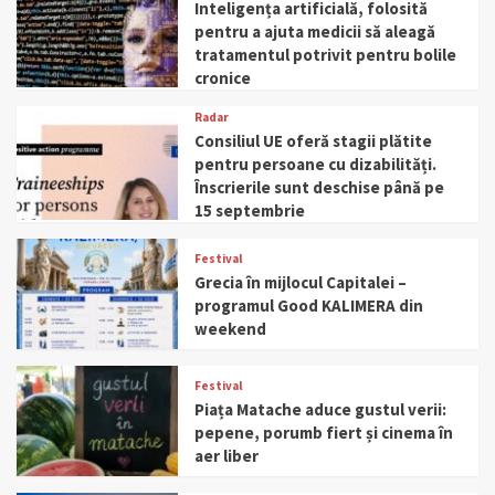
Inteligența artificială, folosită
pentru a ajuta medicii să aleagă
tratamentul potrivit pentru bolile
cronice
Radar
Consiliul UE oferă stagii plătite
pentru persoane cu dizabilități.
Înscrierile sunt deschise până pe
15 septembrie
Festival
Grecia în mijlocul Capitalei –
programul Good KALIMERA din
weekend
Festival
Piața Matache aduce gustul verii:
pepene, porumb fiert și cinema în
aer liber