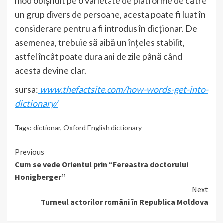
mod obișnuit pe o varietate de platforme de către
un grup divers de persoane, acesta poate fi luat în
considerare pentru a fi introdus în dicționar. De
asemenea, trebuie să aibă un înțeles stabilit,
astfel încât poate dura ani de zile până când
acesta devine clar.
sursa:
www.thefactsite.com/how-words-get-into-
dictionary/
Tags:
dictionar
,
Oxford English dictionary
Continue
Previous
Cum se vede Orientul prin “Fereastra doctorului
Reading
Honigberger”
Next
Turneul actorilor români în Republica Moldova