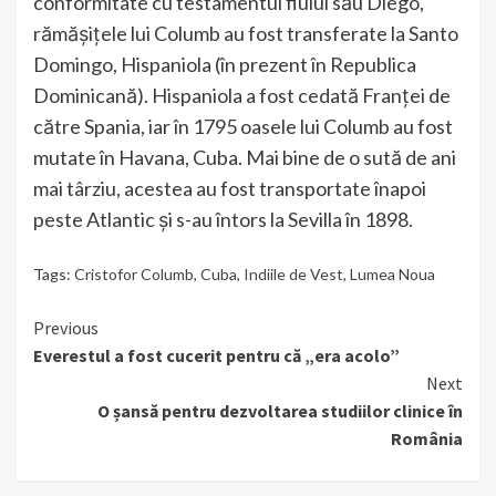
conformitate cu testamentul fiului său Diego,
rămășițele lui Columb au fost transferate la Santo
Domingo, Hispaniola (în prezent în Republica
Dominicană). Hispaniola a fost cedată Franței de
către Spania, iar în 1795 oasele lui Columb au fost
mutate în Havana, Cuba. Mai bine de o sută de ani
mai târziu, acestea au fost transportate înapoi
peste Atlantic și s-au întors la Sevilla în 1898.
Tags:
Cristofor Columb
,
Cuba
,
Indiile de Vest
,
Lumea Noua
Continue
Previous
Everestul a fost cucerit pentru că „era acolo”
Reading
Next
O șansă pentru dezvoltarea studiilor clinice în
România