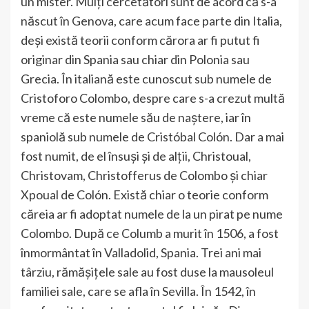
un mister. Mulți cercetători sunt de acord că s-a
născut în Genova, care acum face parte din Italia,
deși există teorii conform cărora ar fi putut fi
originar din Spania sau chiar din Polonia sau
Grecia. În italiană este cunoscut sub numele de
Cristoforo Colombo, despre care s-a crezut multă
vreme că este numele său de naștere, iar în
spaniolă sub numele de Cristóbal Colón. Dar a mai
fost numit, de el însuși și de alții, Christoual,
Christovam, Christofferus de Colombo și chiar
Xpoual de Colón. Există chiar o teorie conform
căreia ar fi adoptat numele de la un pirat pe nume
Colombo. După ce Columb a murit în 1506, a fost
înmormântat în Valladolid, Spania. Trei ani mai
târziu, rămășițele sale au fost duse la mausoleul
familiei sale, care se afla în Sevilla. În 1542, în