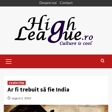
Skip
Despre noi
Contact
to
content
Primary
Menu
Leadership
Ar fi trebuit să fie India
august 2, 2022