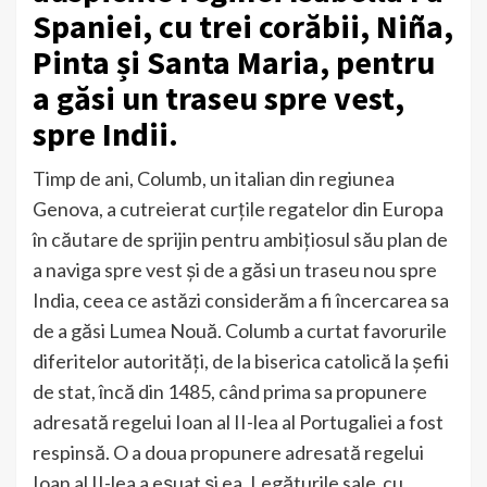
Spaniei, cu trei corăbii, Niña,
Pinta și Santa Maria, pentru
a găsi un traseu spre vest,
spre Indii.
Timp de ani, Columb, un italian din regiunea
Genova, a cutreierat curțile regatelor din Europa
în căutare de sprijin pentru ambițiosul său plan de
a naviga spre vest și de a găsi un traseu nou spre
India, ceea ce astăzi considerăm a fi încercarea sa
de a găsi Lumea Nouă. Columb a curtat favorurile
diferitelor autorități, de la biserica catolică la șefii
de stat, încă din 1485, când prima sa propunere
adresată regelui Ioan al II-lea al Portugaliei a fost
respinsă. O a doua propunere adresată regelui
Ioan al II-lea a eșuat și ea. Legăturile sale cu