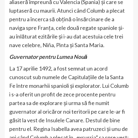
aliaseră împreună cu Valencia (Spania) și care se
luptaseră cu maurii. Atunci când Columb a plecat
pentru a încerca să obțină o însărcinare de a
naviga spre Franța, cele două regate spaniole și-
au înlăturat ezitările și i-au dat acestuia cele trei
nave celebre, Niña, Pinta și Santa Maria.
Guvernator pentru Lumea Nouă
La 17 aprilie 1492, a fost semnat un acord
cunoscut sub numele de Capitulațiile de la Santa
Fe între monarhii spanioli și explorator. Lui Columb
i s-a oferit un profit de zece procente pentru
partea sa de explorare și urma să fie numit
guvernator al oricăror noi teritorii pe care le-ar fi
găsit la vest de Insulele Canare. Destul de bine
pentru el. Regina Isabella avea patruzeci și unu de
ani când Columb a plecat în „excursia” sa spre vest;