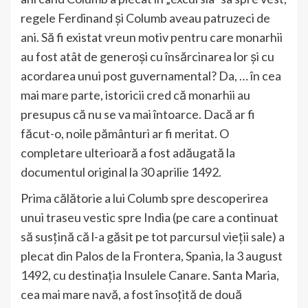
regele Ferdinand și Columb aveau patruzeci de
ani. Să fi existat vreun motiv pentru care monarhii
au fost atât de generoși cu însărcinarea lor și cu
acordarea unui post guvernamental? Da, … în cea
mai mare parte, istoricii cred că monarhii au
presupus că nu se va mai întoarce. Dacă ar fi
făcut-o, noile pământuri ar fi meritat. O
completare ulterioară a fost adăugată la
documentul original la 30 aprilie 1492.
Prima călătorie a lui Columb spre descoperirea
unui traseu vestic spre India (pe care a continuat
să susțină că l-a găsit pe tot parcursul vieții sale) a
plecat din Palos de la Frontera, Spania, la 3 august
1492, cu destinația Insulele Canare. Santa Maria,
cea mai mare navă, a fost însoțită de două