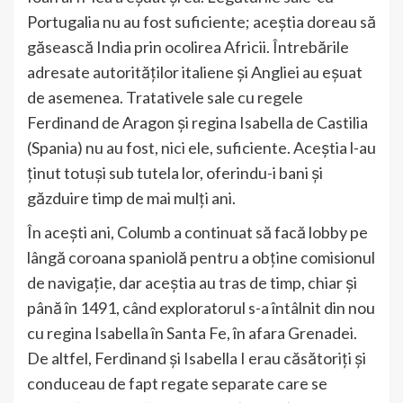
Portugalia nu au fost suficiente; aceștia doreau să
găsească India prin ocolirea Africii. Întrebările
adresate autorităților italiene și Angliei au eșuat
de asemenea. Tratativele sale cu regele
Ferdinand de Aragon și regina Isabella de Castilia
(Spania) nu au fost, nici ele, suficiente. Aceștia l-au
ținut totuși sub tutela lor, oferindu-i bani și
găzduire timp de mai mulți ani.
În acești ani, Columb a continuat să facă lobby pe
lângă coroana spaniolă pentru a obține comisionul
de navigație, dar aceștia au tras de timp, chiar și
până în 1491, când exploratorul s-a întâlnit din nou
cu regina Isabella în Santa Fe, în afara Grenadei.
De altfel, Ferdinand și Isabella I erau căsătoriți și
conduceau de fapt regate separate care se