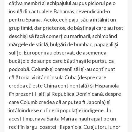
câțiva membri ai echipajului au pus piciorul pe o
insulă din actualele Bahamas, revendicând-o
pentru Spania. Acolo, echipajul său a întâlnit un
grup timid, dar prietenos, de băștinași care au fost
deschiși să facă comerț cu marinarii, schimbând
mărgele de sticlă, bulgări de bumbac, papagali și
sulițe. Europenii au observat, de asemenea,
bucățele de aur pe care băștinașii le purtau ca
podoabă. Columb și oamenii săi și-au continuat
călătoria, vizitând insula Cuba (despre care
credea că este China continentală) și Hispaniola
(în prezent Haiti și Republica Dominicană, despre
care Columb credea că ar putea fi Japonia) și
întâlnindu-se cu liderii populației indigene. În
acest timp, nava Santa Maria a naufragiat pe un
recif în largul coastei Hispaniola. Cu ajutorul unor