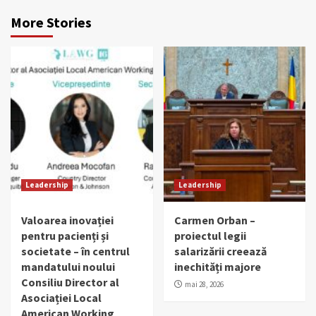
More Stories
Leadership
Leadership
Valoarea inovației
Carmen Orban –
pentru pacienți și
proiectul legii
societate – în centrul
salarizării creează
mandatului noului
inechități majore
Consiliu Director al
mai 28, 2026
Asociației Local
American Working