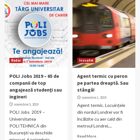
Radar
Inovatie
POLI Jobs 2019 – 65 de
Agent termic cu peron
companii de top
pe partea dreaptă. Sau
angajează studenţi sau
stângă!
ingineri
noiembrie 1, 2019
noiembrie 5, 2019
Agent termic. Locuințele
POLI Jobs 2019 –
din nordul Londrei vor fi
Universitatea
încălzite cu aer cald din
POLITEHNICA din
metroul Londrei,...
Bucureşti va deschide
Read More
miercuri, 6 noiembrie,