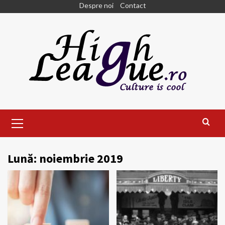
Skip
Despre noi
Contact
to
content
Primary
Menu
Lună:
noiembrie 2019