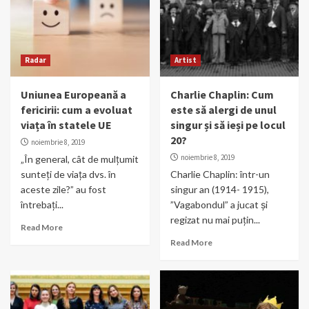
Radar
Artist
Uniunea Europeană a
Charlie Chaplin: Cum
fericirii: cum a evoluat
este să alergi de unul
viața în statele UE
singur și să ieși pe locul
20?
noiembrie 8, 2019
noiembrie 8, 2019
„În general, cât de mulțumit
sunteți de viața dvs. în
Charlie Chaplin: într-un
aceste zile?” au fost
singur an (1914- 1915),
întrebați...
”Vagabondul” a jucat și
regizat nu mai puțin...
Read More
Read More