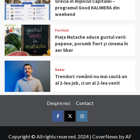
Grecia în mijlocul Capitalei –
programul Good KALIMERA din
weekend
Festival
Piața Matache aduce gustul verii:
pepene, porumb fiert și cinema în
aer liber
Radar
Trenduri: românii nu mai caută un
al 2-lea job, ci un al 2-lea venit
Despre noi
Contact
Facebook
Twitter
Instagram
Copyright © All rights reserved. 2024
|
CoverNews
by AF