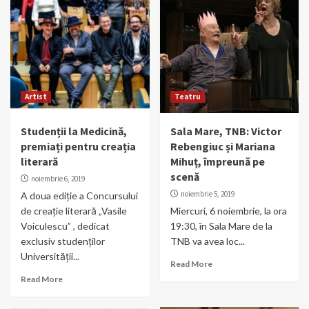
Artist
Teatru
Studenții la Medicină,
Sala Mare, TNB: Victor
premiați pentru creația
Rebengiuc și Mariana
literară
Mihuț, împreună pe
scenă
noiembrie 6, 2019
noiembrie 5, 2019
A doua ediţie a Concursului
de creație literară „Vasile
Miercuri, 6 noiembrie, la ora
Voiculescu” , dedicat
19:30, în Sala Mare de la
exclusiv studenţilor
TNB va avea loc...
Universităţii...
Read More
Read More