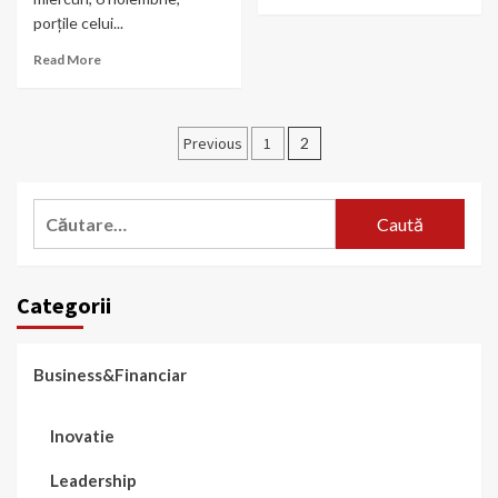
porţile celui...
Read More
Paginație
Previous
1
2
articole
Caută
după:
Categorii
Business&Financiar
Inovatie
Leadership