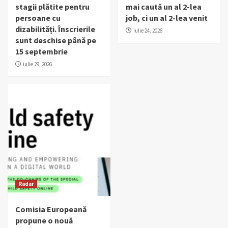
stagii plătite pentru
mai caută un al 2-lea
persoane cu
job, ci un al 2-lea venit
dizabilități. Înscrierile
iulie 24, 2026
sunt deschise până pe
15 septembrie
iulie 29, 2026
Radar
Comisia Europeană
propune o nouă