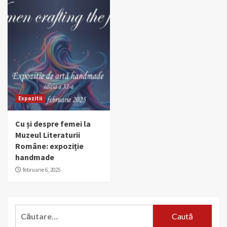
Expozitii
Cu și despre femei la
Muzeul Literaturii
Române: expoziție
handmade
februarie 6, 2025
Caută
după: