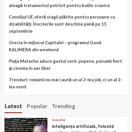
aleagă tratamentul potrivit pentru bolile cronice
Consiliul UE oferă stagii plătite pentru persoane cu
dizabilități. Înscrierile sunt deschise până pe 15
septembrie
Grecia în mijlocul Capitalei – programul Good
KALIMERA din weekend
Piața Matache aduce gustul verii: pepene, porumb fiert
și cinema în aer liber
Trenduri: românii nu mai caută un al 2-lea job, ci un al 2-
lea venit
Latest
Popular
Trending
Inovatie
Inteligența artificială, folosită