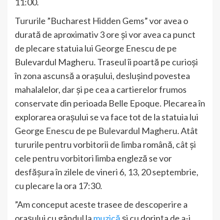
11:00.
Tururile ”Bucharest Hidden Gems” vor avea o
durată de aproximativ 3 ore și vor avea ca punct
de plecare statuia lui George Enescu de pe
Bulevardul Magheru. Traseul îi poartă pe curioși
în zona ascunsă a orașului, deslușind povestea
mahalalelor, dar și pe cea a cartierelor frumos
conservate din perioada Belle Epoque. Plecarea în
explorarea orașului se va face tot de la statuia lui
George Enescu de pe Bulevardul Magheru. Atât
tururile pentru vorbitorii de limba română, cât și
cele pentru vorbitori limba engleză se vor
desfășura în zilele de vineri 6, 13, 20 septembrie,
cu plecare la ora 17:30.
”Am conceput aceste trasee de descoperire a
orașului cu gândul la
muzică
și cu dorința de a-i