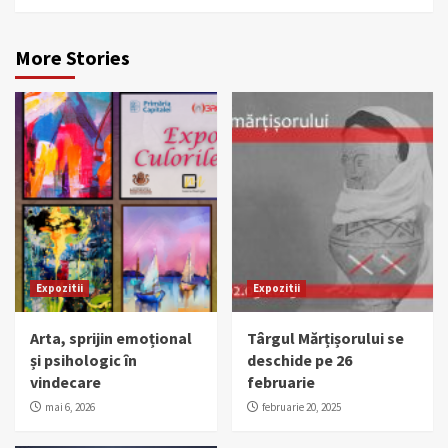
More Stories
Expozitii
Expozitii
Arta, sprijin emoțional
Târgul Mărțișorului se
și psihologic în
deschide pe 26
vindecare
februarie
mai 6, 2026
februarie 20, 2025