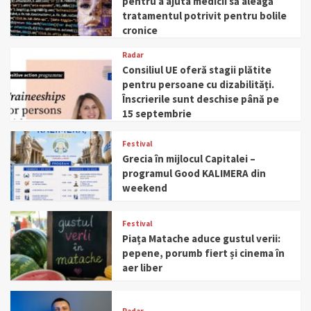
pentru a ajuta medicii să aleagă
tratamentul potrivit pentru bolile
cronice
Radar
Consiliul UE oferă stagii plătite
pentru persoane cu dizabilități.
Înscrierile sunt deschise până pe
15 septembrie
Festival
Grecia în mijlocul Capitalei –
programul Good KALIMERA din
weekend
Festival
Piața Matache aduce gustul verii:
pepene, porumb fiert și cinema în
aer liber
Radar