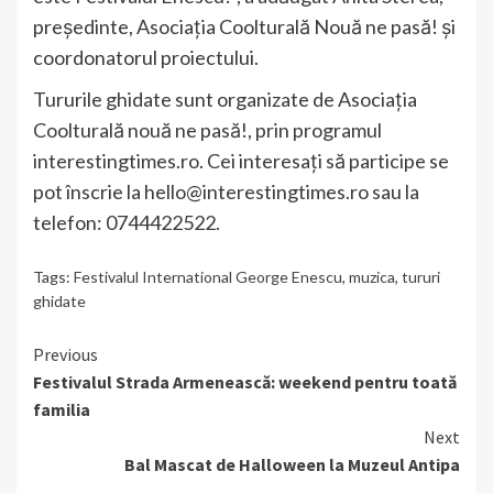
preşedinte, Asociaţia Coolturală Nouă ne pasă! şi
coordonatorul proiectului.
Tururile ghidate sunt organizate de Asociația
Coolturală nouă ne pasă!, prin programul
interestingtimes.ro. Cei interesați să participe se
pot înscrie la hello@interestingtimes.ro sau la
telefon: 0744422522.
Tags:
Festivalul International George Enescu
,
muzica
,
tururi
ghidate
Continue
Previous
Festivalul Strada Armenească: weekend pentru toată
Reading
familia
Next
Bal Mascat de Halloween la Muzeul Antipa