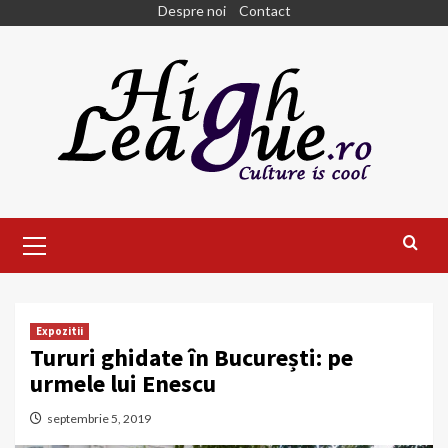
Skip
Despre noi
Contact
to
content
Primary
Menu
Expozitii
Tururi ghidate în București: pe
urmele lui Enescu
septembrie 5, 2019