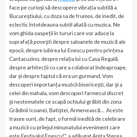
face pe curioși să descopere vibrația subtilă a
Bucureștiului, cu doza sa de frumos, de inedit, de
eclectic întotdeauna subtil aliată cu muzica. Ne
vom ghida oaspeții în tururi care vor aduce la
suprafață povești despre saloanele de muzică ale
epocii, despre iubirea lui Enescu pentru prințesa
Cantacuzino, despre relația lui cu Casa Regală,
despre arhitecții cu care a colaborat îndeaproape,
dar și despre faptul că era un gurmand. Vom
descoperi importanța muzicii bisericești, dar și a
celei din mahala, vom descoperi farmecul discret
și nestematele ce scapă ochiului grăbit din zona
Grădinii Icoanei, Batiștei, Armenească… Aceste
trasee sunt, de fapt, o formă inedită de celebrare
a muzicii cu prilejul minunatului eveniment care
este Festivalul Enescu!”, a adăugat Anita Sterea,