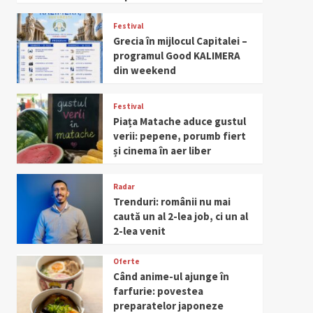
Festival
Grecia în mijlocul Capitalei –
programul Good KALIMERA
din weekend
Festival
Piața Matache aduce gustul
verii: pepene, porumb fiert
și cinema în aer liber
Radar
Trenduri: românii nu mai
caută un al 2-lea job, ci un al
2-lea venit
Oferte
Când anime-ul ajunge în
farfurie: povestea
preparatelor japoneze