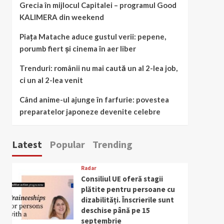
Grecia în mijlocul Capitalei – programul Good
KALIMERA din weekend
Piața Matache aduce gustul verii: pepene,
porumb fiert și cinema în aer liber
Trenduri: românii nu mai caută un al 2-lea job,
ci un al 2-lea venit
Când anime-ul ajunge în farfurie: povestea
preparatelor japoneze devenite celebre
Latest
Popular
Trending
Radar
Consiliul UE oferă stagii
plătite pentru persoane cu
dizabilități. Înscrierile sunt
deschise până pe 15
septembrie