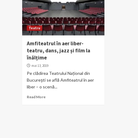
Teatru
Amfiteatrul în aer liber-
teatru, dans, jazz și film la
înălțime
mai 13, 2019
Pe clădirea Teatrului Național din
București se află Amfiteatrul în aer
liber – o scenă...
Read More