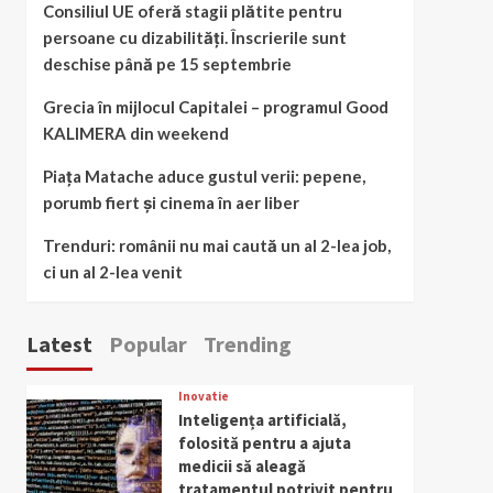
Consiliul UE oferă stagii plătite pentru
persoane cu dizabilități. Înscrierile sunt
deschise până pe 15 septembrie
Grecia în mijlocul Capitalei – programul Good
KALIMERA din weekend
Piața Matache aduce gustul verii: pepene,
porumb fiert și cinema în aer liber
Trenduri: românii nu mai caută un al 2-lea job,
ci un al 2-lea venit
Latest
Popular
Trending
Inovatie
Inteligența artificială,
folosită pentru a ajuta
medicii să aleagă
tratamentul potrivit pentru