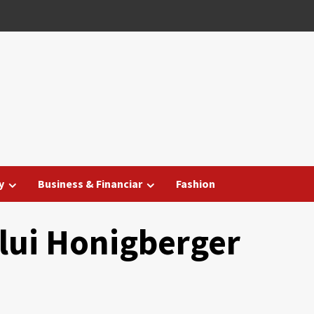
y
Business & Financiar
Fashion
lui Honigberger