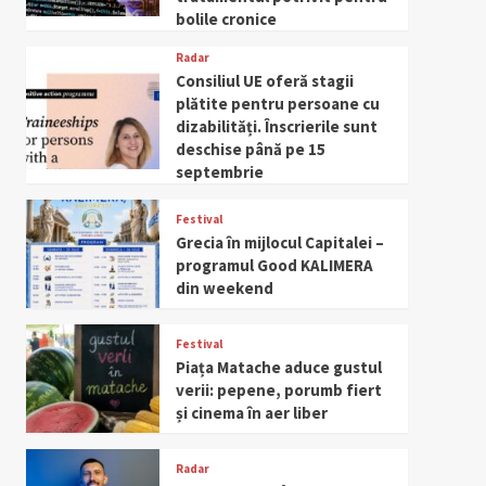
bolile cronice
Radar
Consiliul UE oferă stagii
plătite pentru persoane cu
dizabilități. Înscrierile sunt
deschise până pe 15
septembrie
Festival
Grecia în mijlocul Capitalei –
programul Good KALIMERA
din weekend
Festival
Piața Matache aduce gustul
verii: pepene, porumb fiert
și cinema în aer liber
Radar