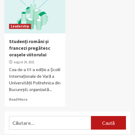
Leadership
Studenți români și
francezi pregătesc
orașele viitorului
august 24, 2021
Cea de-a III-a ediție a Școlii
Internaționale de Vară a
Universității Politehnica din
București, organizată...
Read More
Caută
după: