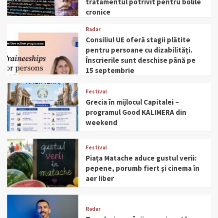
tratamentul potrivit pentru bolile
cronice
Radar
Consiliul UE oferă stagii plătite
pentru persoane cu dizabilități.
Înscrierile sunt deschise până pe
15 septembrie
Festival
Grecia în mijlocul Capitalei –
programul Good KALIMERA din
weekend
Festival
Piața Matache aduce gustul verii:
pepene, porumb fiert și cinema în
aer liber
Radar