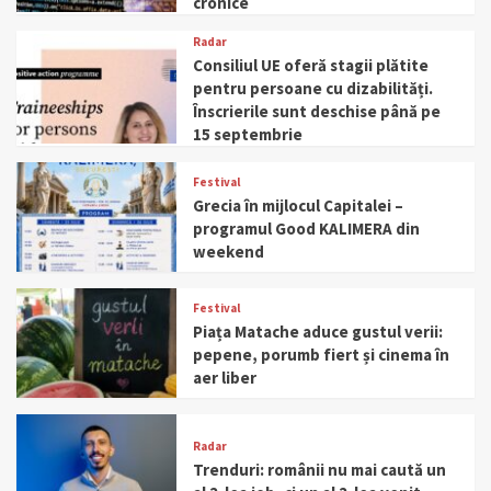
cronice
Radar
Consiliul UE oferă stagii plătite
pentru persoane cu dizabilități.
Înscrierile sunt deschise până pe
15 septembrie
Festival
Grecia în mijlocul Capitalei –
programul Good KALIMERA din
weekend
Festival
Piața Matache aduce gustul verii:
pepene, porumb fiert și cinema în
aer liber
Radar
Trenduri: românii nu mai caută un