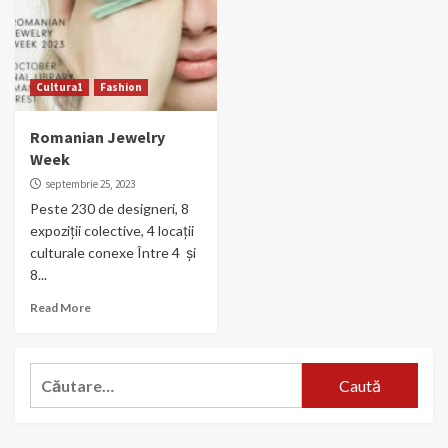
Cultura1
Fashion
Romanian Jewelry
Week
septembrie 25, 2023
Peste 230 de designeri, 8
expoziții colective, 4 locații
culturale conexe Între 4 și
8...
Read More
Caută
după: