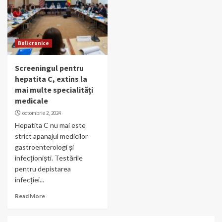
Boli cronice
Screeningul pentru
hepatita C, extins la
mai multe specialități
medicale
octombrie 2, 2024
Hepatita C nu mai este
strict apanajul medicilor
gastroenterologi și
infecționiști. Testările
pentru depistarea
infecției...
Read More