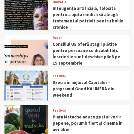
Inovatie
Inteligența artificială, folosită
pentru a ajuta medicii să aleagă
tratamentul potrivit pentru bolile
cronice
Radar
Consiliul UE oferă stagii plătite
pentru persoane cu dizabilități.
Înscrierile sunt deschise până pe
15 septembrie
Festival
Grecia în mijlocul Capitalei –
programul Good KALIMERA din
weekend
Festival
Piața Matache aduce gustul verii:
pepene, porumb fiert și cinema în
aer liber