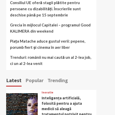
Consiliul UE oferă stagii plătite pentru
persoane cu dizabilități. Înscrierile sunt
deschise până pe 15 septembrie
Grecia în mijlocul Capitalei – programul Good
KALIMERA din weekend
Piața Matache aduce gustul verii: pepene,
porumb fiert și cinema în aer liber
Trenduri: românii nu mai caută un al 2-lea job,
ci un al 2-lea venit
Latest
Popular
Trending
Inovatie
Inteligența artificială,
folosită pentru a ajuta
medicii să aleagă
tratamentul potrivit pentru