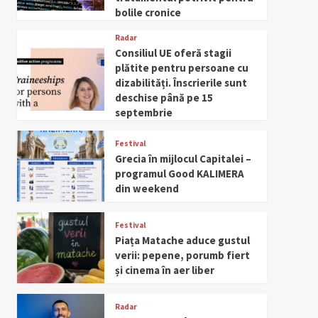
bolile cronice
Radar
Consiliul UE oferă stagii
plătite pentru persoane cu
dizabilități. Înscrierile sunt
deschise până pe 15
septembrie
Festival
Grecia în mijlocul Capitalei –
programul Good KALIMERA
din weekend
Festival
Piața Matache aduce gustul
verii: pepene, porumb fiert
și cinema în aer liber
Radar