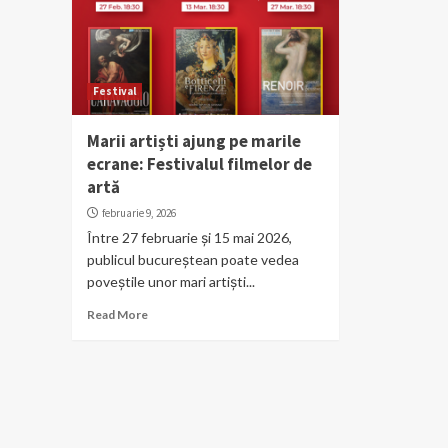
Festival
Marii artiști ajung pe marile
ecrane: Festivalul filmelor de
artă
februarie 9, 2026
Între 27 februarie și 15 mai 2026,
publicul bucureștean poate vedea
poveștile unor mari artiști...
Read More