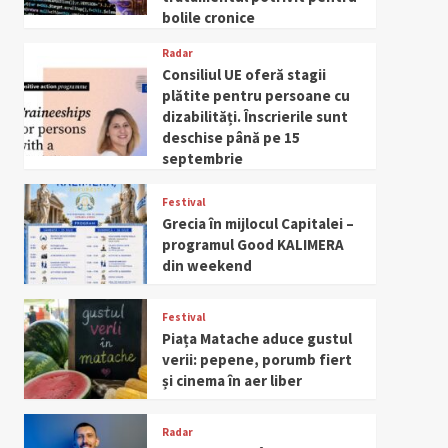
bolile cronice
Radar
Consiliul UE oferă stagii
plătite pentru persoane cu
dizabilități. Înscrierile sunt
deschise până pe 15
septembrie
Festival
Grecia în mijlocul Capitalei –
programul Good KALIMERA
din weekend
Festival
Piața Matache aduce gustul
verii: pepene, porumb fiert
și cinema în aer liber
Radar