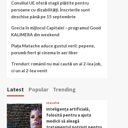
Consiliul UE oferă stagii plătite pentru
persoane cu dizabilități. Înscrierile sunt
deschise până pe 15 septembrie
Grecia în mijlocul Capitalei – programul Good
KALIMERA din weekend
Piața Matache aduce gustul verii: pepene,
porumb fiert și cinema în aer liber
Trenduri: românii nu mai caută un al 2-lea job,
ci un al 2-lea venit
Latest
Popular
Trending
Inovatie
Inteligența artificială,
folosită pentru a ajuta
medicii să aleagă
tratamentul potrivit pentru