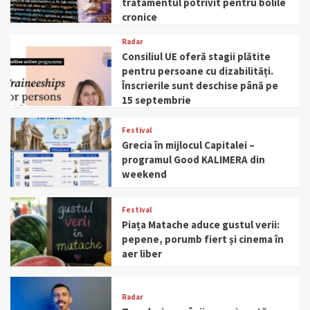
tratamentul potrivit pentru bolile
cronice
Radar
Consiliul UE oferă stagii plătite
pentru persoane cu dizabilități.
Înscrierile sunt deschise până pe
15 septembrie
Festival
Grecia în mijlocul Capitalei –
programul Good KALIMERA din
weekend
Festival
Piața Matache aduce gustul verii:
pepene, porumb fiert și cinema în
aer liber
Radar