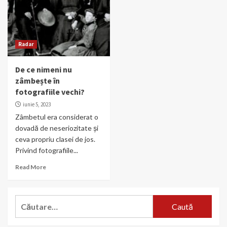
Radar
De ce nimeni nu
zâmbește în
fotografiile vechi?
iunie 5, 2023
Zâmbetul era considerat o
dovadă de neseriozitate și
ceva propriu clasei de jos.
Privind fotografiile...
Read More
Caută
după: