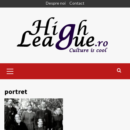
Skip
Despre noi
Contact
to
content
Primary
Menu
portret