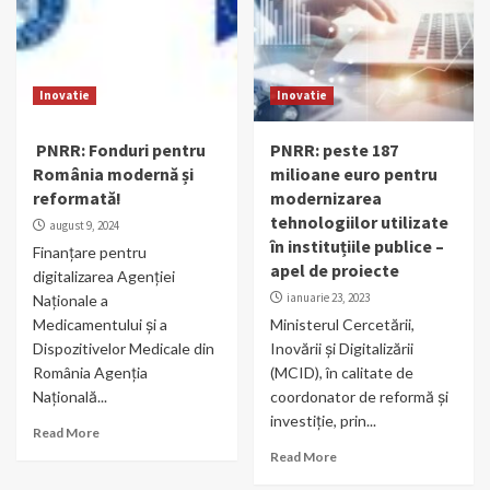
Inovatie
Inovatie
PNRR: Fonduri pentru
PNRR: peste 187
România modernă și
milioane euro pentru
reformată!
modernizarea
tehnologiilor utilizate
august 9, 2024
în instituțiile publice –
Finanțare pentru
apel de proiecte
digitalizarea Agenției
ianuarie 23, 2023
Naționale a
Medicamentului și a
Ministerul Cercetării,
Dispozitivelor Medicale din
Inovării și Digitalizării
România Agenția
(MCID), în calitate de
Națională...
coordonator de reformă și
investiție, prin...
Read More
Read More