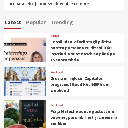
preparatelor japoneze devenite celebre
Latest
Popular
Trending
Radar
Consiliul UE oferă stagii plătite
pentru persoane cu dizabilități.
Înscrierile sunt deschise până pe
15 septembrie
Festival
Grecia în mijlocul Capitalei –
programul Good KALIMERA din
weekend
Festival
Piața Matache aduce gustul verii:
pepene, porumb fiert și cinema în
aer liber