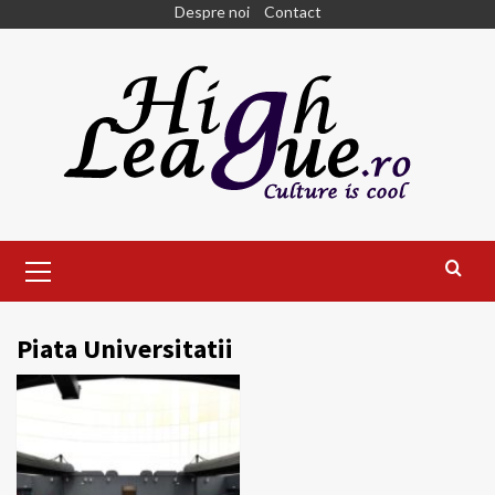
Skip
Despre noi
Contact
to
content
Primary
Menu
Piata Universitatii