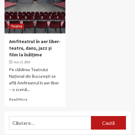
Teatru
Amfiteatrul în aer liber-
teatru, dans, jazz și
film la înălțime
mai 13, 2019
Pe clădirea Teatrului
Național din București se
află Amfiteatrul în aer liber
– o scenă...
Read More
Caută
după: