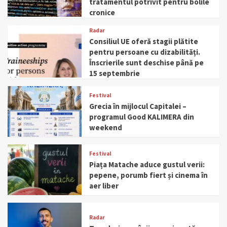
tratamentul potrivit pentru bolile
cronice
Radar
Consiliul UE oferă stagii plătite
pentru persoane cu dizabilități.
Înscrierile sunt deschise până pe
15 septembrie
Festival
Grecia în mijlocul Capitalei –
programul Good KALIMERA din
weekend
Festival
Piața Matache aduce gustul verii:
pepene, porumb fiert și cinema în
aer liber
Radar