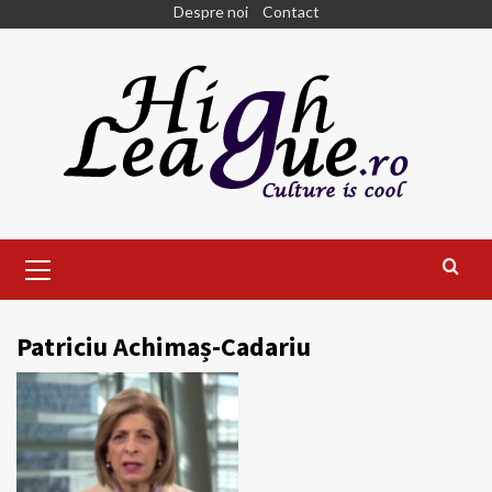
Skip
Despre noi
Contact
to
content
Primary
Menu
Patriciu Achimaș-Cadariu