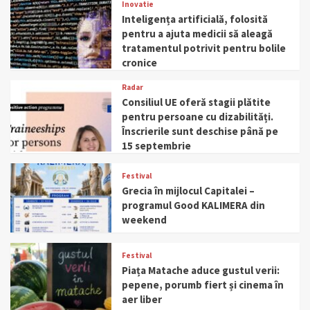
Inovatie
Inteligența artificială, folosită
pentru a ajuta medicii să aleagă
tratamentul potrivit pentru bolile
cronice
Radar
Consiliul UE oferă stagii plătite
pentru persoane cu dizabilități.
Înscrierile sunt deschise până pe
15 septembrie
Festival
Grecia în mijlocul Capitalei –
programul Good KALIMERA din
weekend
Festival
Piața Matache aduce gustul verii:
pepene, porumb fiert și cinema în
aer liber