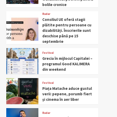
bolile cronice
Radar
Consiliul UE oferă stagii
plătite pentru persoane cu
dizabilități. Înscrierile sunt
deschise până pe 15
septembrie
Festival
Grecia în mijlocul Capitalei –
programul Good KALIMERA
din weekend
Festival
Piața Matache aduce gustul
verii: pepene, porumb fiert
și cinema în aer liber
Radar