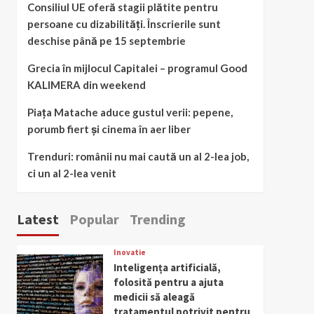
Consiliul UE oferă stagii plătite pentru
persoane cu dizabilități. Înscrierile sunt
deschise până pe 15 septembrie
Grecia în mijlocul Capitalei – programul Good
KALIMERA din weekend
Piața Matache aduce gustul verii: pepene,
porumb fiert și cinema în aer liber
Trenduri: românii nu mai caută un al 2-lea job,
ci un al 2-lea venit
Latest
Popular
Trending
Inovatie
Inteligența artificială,
folosită pentru a ajuta
medicii să aleagă
tratamentul potrivit pentru