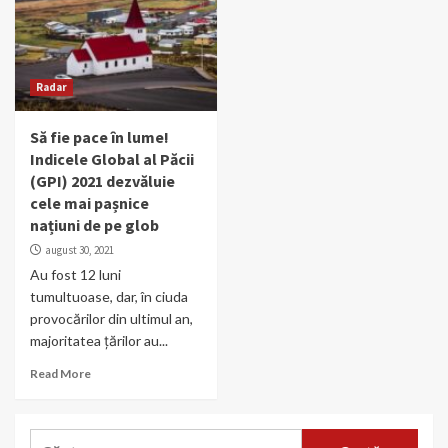
Radar
Să fie pace în lume!
Indicele Global al Păcii
(GPI) 2021 dezvăluie
cele mai pașnice
națiuni de pe glob
august 30, 2021
Au fost 12 luni
tumultuoase, dar, în ciuda
provocărilor din ultimul an,
majoritatea țărilor au...
Read More
Caută