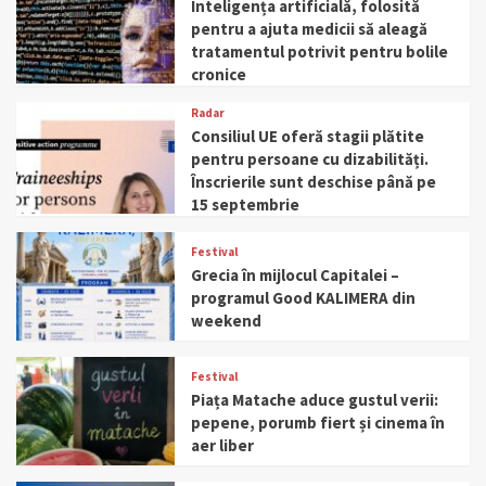
Inteligența artificială, folosită
pentru a ajuta medicii să aleagă
tratamentul potrivit pentru bolile
cronice
Radar
Consiliul UE oferă stagii plătite
pentru persoane cu dizabilități.
Înscrierile sunt deschise până pe
15 septembrie
Festival
Grecia în mijlocul Capitalei –
programul Good KALIMERA din
weekend
Festival
Piața Matache aduce gustul verii:
pepene, porumb fiert și cinema în
aer liber