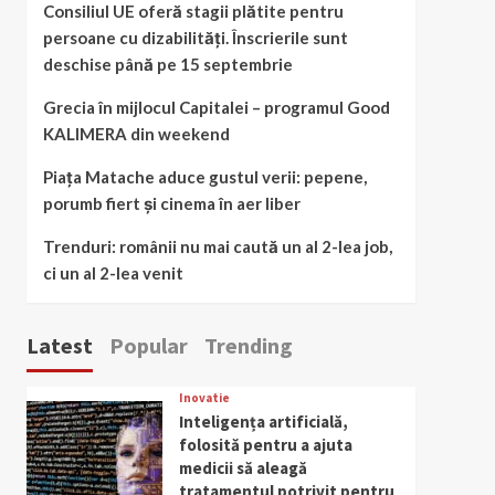
Consiliul UE oferă stagii plătite pentru
persoane cu dizabilități. Înscrierile sunt
deschise până pe 15 septembrie
Grecia în mijlocul Capitalei – programul Good
KALIMERA din weekend
Piața Matache aduce gustul verii: pepene,
porumb fiert și cinema în aer liber
Trenduri: românii nu mai caută un al 2-lea job,
ci un al 2-lea venit
Latest
Popular
Trending
Inovatie
Inteligența artificială,
folosită pentru a ajuta
medicii să aleagă
tratamentul potrivit pentru