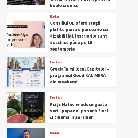
bolile cronice
Radar
Consiliul UE oferă stagii
plătite pentru persoane cu
dizabilități. Înscrierile sunt
deschise până pe 15
septembrie
Festival
Grecia în mijlocul Capitalei –
programul Good KALIMERA
din weekend
Festival
Piața Matache aduce gustul
verii: pepene, porumb fiert
și cinema în aer liber
Radar