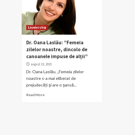
Leadership
Dr. Oana Laslău: ”Femeia
zilelor noastre, dincolo de
canoanele impuse de alții”
august 19, 2019
Dr. Oana Laslău. „Femeia zilelor
noastre s-a mai eliberat de
prejudecăți și are o șansă...
Read More