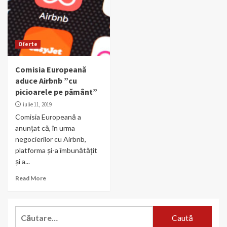
Oferte
Comisia Europeană
aduce Airbnb ”cu
picioarele pe pământ”
iulie 11, 2019
Comisia Europeană a
anunțat că, în urma
negocierilor cu Airbnb,
platforma și-a îmbunătățit
și a...
Read More
Caută
după: