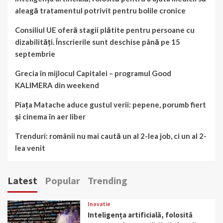
aleagă tratamentul potrivit pentru bolile cronice
Consiliul UE oferă stagii plătite pentru persoane cu
dizabilități. Înscrierile sunt deschise până pe 15
septembrie
Grecia în mijlocul Capitalei – programul Good
KALIMERA din weekend
Piața Matache aduce gustul verii: pepene, porumb fiert
și cinema în aer liber
Trenduri: românii nu mai caută un al 2-lea job, ci un al 2-
lea venit
Latest
Popular
Trending
Inovatie
Inteligența artificială, folosită