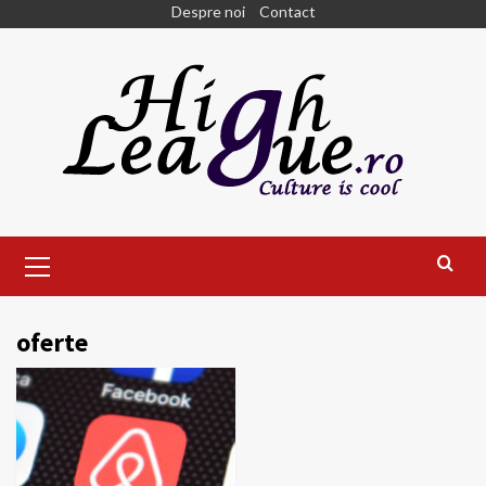
Skip
Despre noi
Contact
to
content
Primary
Menu
oferte