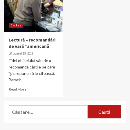
Cartea
Lectură – recomandări
de vară ”americană”
august 19, 2019
Fidel obiceiului său de a
recomanda cărțile pe care
își propune să le citească,
Barack...
Read More
Caută
după: