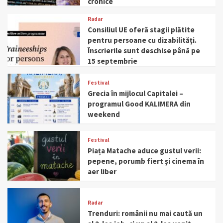
cronice
Radar
Consiliul UE oferă stagii plătite
pentru persoane cu dizabilități.
Înscrierile sunt deschise până pe
15 septembrie
Festival
Grecia în mijlocul Capitalei –
programul Good KALIMERA din
weekend
Festival
Piața Matache aduce gustul verii:
pepene, porumb fiert și cinema în
aer liber
Radar
Trenduri: românii nu mai caută un