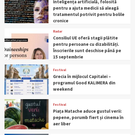
Inteligența artificială, folosită
pentru a ajuta medicii să aleagă
tratamentul potrivit pentru bolile
cronice
Radar
Consiliul UE oferă stagii plătite
pentru persoane cu dizabilități.
Înscrierile sunt deschise până pe
15 septembrie
Festival
Grecia în mijlocul Capitalei –
programul Good KALIMERA din
weekend
Festival
Piața Matache aduce gustul verii:
pepene, porumb fiert și cinema în
aer liber