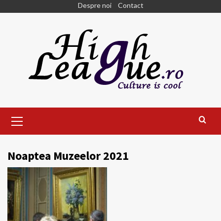
Skip
Despre noi
Contact
to
content
Primary
Menu
Noaptea Muzeelor 2021