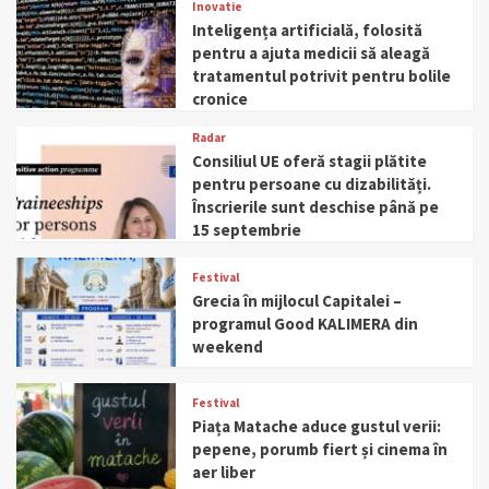
Inovatie
Inteligența artificială, folosită
pentru a ajuta medicii să aleagă
tratamentul potrivit pentru bolile
cronice
Radar
Consiliul UE oferă stagii plătite
pentru persoane cu dizabilități.
Înscrierile sunt deschise până pe
15 septembrie
Festival
Grecia în mijlocul Capitalei –
programul Good KALIMERA din
weekend
Festival
Piața Matache aduce gustul verii:
pepene, porumb fiert și cinema în
aer liber