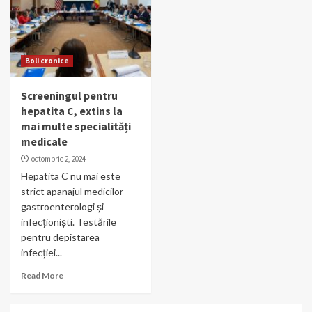
Boli cronice
Screeningul pentru
hepatita C, extins la
mai multe specialități
medicale
octombrie 2, 2024
Hepatita C nu mai este
strict apanajul medicilor
gastroenterologi și
infecționiști. Testările
pentru depistarea
infecției...
Read More