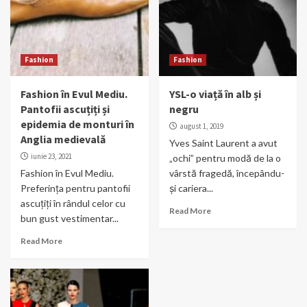
Fashion
Fashion
Fashion în Evul Mediu.
YSL-o viață în alb și
Pantofii ascuțiți și
negru
epidemia de monturi în
august 1, 2019
Anglia medievală
Yves Saint Laurent a avut
iunie 23, 2021
„ochi” pentru modă de la o
Fashion în Evul Mediu.
vârstă fragedă, începându-
Preferința pentru pantofii
și cariera...
ascuțiți în rândul celor cu
Read More
bun gust vestimentar...
Read More