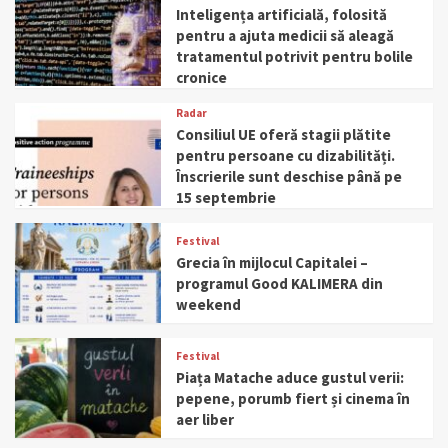
Inteligența artificială, folosită
pentru a ajuta medicii să aleagă
tratamentul potrivit pentru bolile
cronice
Radar
Consiliul UE oferă stagii plătite
pentru persoane cu dizabilități.
Înscrierile sunt deschise până pe
15 septembrie
Festival
Grecia în mijlocul Capitalei –
programul Good KALIMERA din
weekend
Festival
Piața Matache aduce gustul verii:
pepene, porumb fiert și cinema în
aer liber