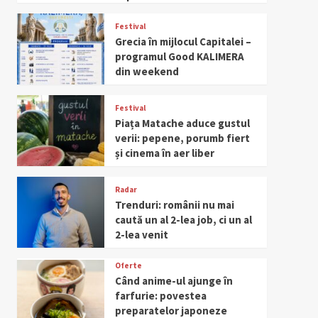
Festival
Grecia în mijlocul Capitalei –
programul Good KALIMERA
din weekend
Festival
Piața Matache aduce gustul
verii: pepene, porumb fiert
și cinema în aer liber
Radar
Trenduri: românii nu mai
caută un al 2-lea job, ci un al
2-lea venit
Oferte
Când anime-ul ajunge în
farfurie: povestea
preparatelor japoneze