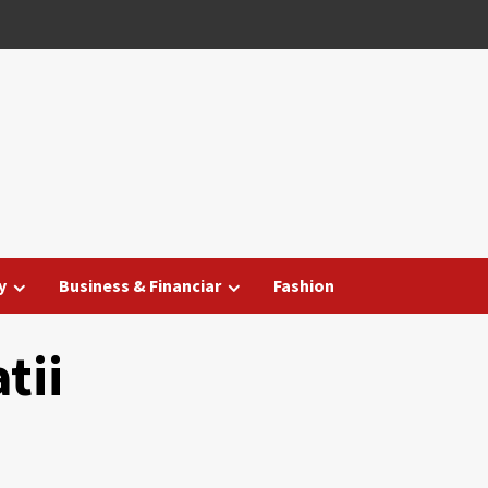
y
Business & Financiar
Fashion
tii