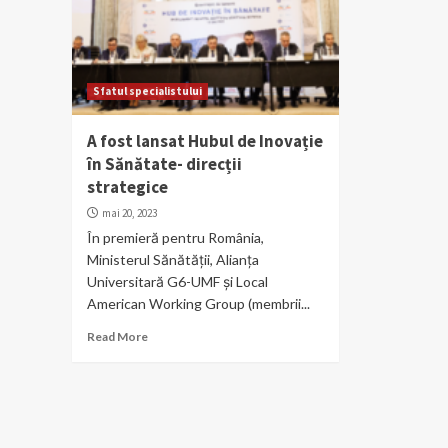
Sfatul specialistului
A fost lansat Hubul de Inovație
în Sănătate- direcții
strategice
mai 20, 2023
În premieră pentru România,
Ministerul Sănătății, Alianța
Universitară G6-UMF și Local
American Working Group (membrii...
Read More