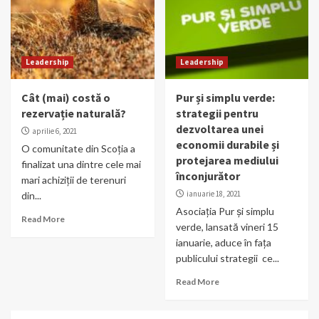
Leadership
Leadership
Cât (mai) costă o
Pur și simplu verde:
rezervație naturală?
strategii pentru
dezvoltarea unei
aprilie 6, 2021
economii durabile și
O comunitate din Scoția a
protejarea mediului
finalizat una dintre cele mai
înconjurător
mari achiziții de terenuri
ianuarie 18, 2021
din...
Asociația Pur și simplu
Read More
verde, lansată vineri 15
ianuarie, aduce în fața
publicului strategii ce...
Read More