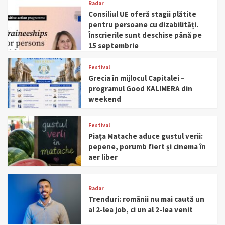
Radar
Consiliul UE oferă stagii plătite
pentru persoane cu dizabilități.
Înscrierile sunt deschise până pe
15 septembrie
Festival
Grecia în mijlocul Capitalei –
programul Good KALIMERA din
weekend
Festival
Piața Matache aduce gustul verii:
pepene, porumb fiert și cinema în
aer liber
Radar
Trenduri: românii nu mai caută un
al 2-lea job, ci un al 2-lea venit