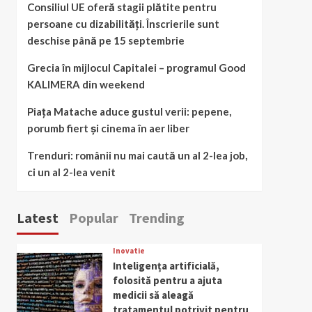
Consiliul UE oferă stagii plătite pentru
persoane cu dizabilități. Înscrierile sunt
deschise până pe 15 septembrie
Grecia în mijlocul Capitalei – programul Good
KALIMERA din weekend
Piața Matache aduce gustul verii: pepene,
porumb fiert și cinema în aer liber
Trenduri: românii nu mai caută un al 2-lea job,
ci un al 2-lea venit
Latest
Popular
Trending
Inovatie
Inteligența artificială,
folosită pentru a ajuta
medicii să aleagă
tratamentul potrivit pentru