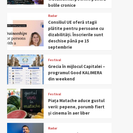
bolile cronice
Radar
Consiliul UE oferă stagii
plătite pentru persoane cu
dizabilități. Înscrierile sunt
deschise până pe 15
septembrie
Festival
Grecia în mijlocul Capitalei –
programul Good KALIMERA
din weekend
Festival
Piața Matache aduce gustul
verii: pepene, porumb fiert
și cinema în aer liber
Radar