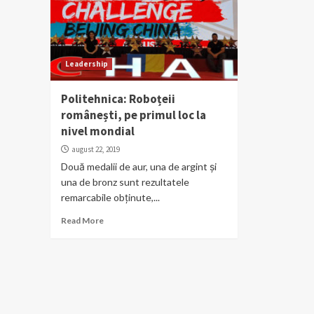
Leadership
Politehnica: Roboțeii
românești, pe primul loc la
nivel mondial
august 22, 2019
Două medalii de aur, una de argint și
una de bronz sunt rezultatele
remarcabile obținute,...
Read More