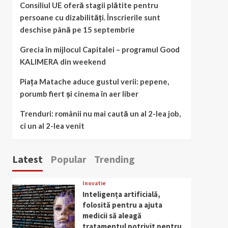
Consiliul UE oferă stagii plătite pentru
persoane cu dizabilități. Înscrierile sunt
deschise până pe 15 septembrie
Grecia în mijlocul Capitalei – programul Good
KALIMERA din weekend
Piața Matache aduce gustul verii: pepene,
porumb fiert și cinema în aer liber
Trenduri: românii nu mai caută un al 2-lea job,
ci un al 2-lea venit
Latest
Popular
Trending
Inovatie
Inteligența artificială,
folosită pentru a ajuta
medicii să aleagă
tratamentul potrivit pentru