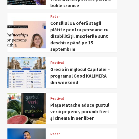
bolile cronice
Radar
Consiliul UE oferă stagii
plătite pentru persoane cu
dizabilități. Înscrierile sunt
deschise până pe 15
septembrie
Festival
Grecia în mijlocul Capitalei –
programul Good KALIMERA
din weekend
Festival
Piața Matache aduce gustul
verii: pepene, porumb fiert
și cinema în aer liber
Radar