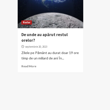
Radar
De unde au apărut restul
orelor?
septembrie 20, 2023
Zilele pe Pământ au durat doar 19 ore
timp de un miliard de ani În...
Read More