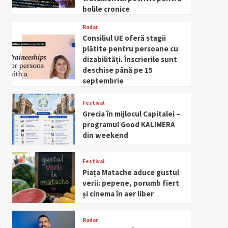
bolile cronice
Radar
Consiliul UE oferă stagii
plătite pentru persoane cu
dizabilități. Înscrierile sunt
deschise până pe 15
septembrie
Festival
Grecia în mijlocul Capitalei –
programul Good KALIMERA
din weekend
Festival
Piața Matache aduce gustul
verii: pepene, porumb fiert
și cinema în aer liber
Radar