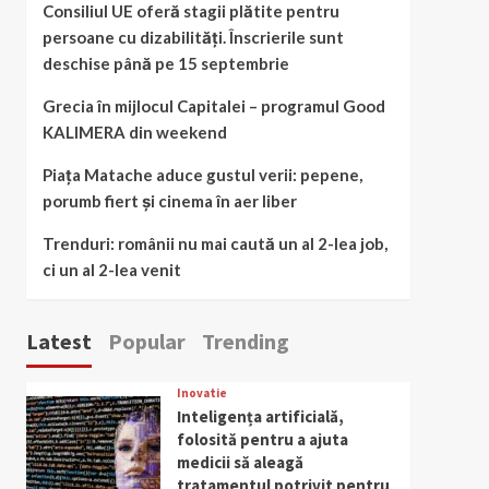
Consiliul UE oferă stagii plătite pentru
persoane cu dizabilități. Înscrierile sunt
deschise până pe 15 septembrie
Grecia în mijlocul Capitalei – programul Good
KALIMERA din weekend
Piața Matache aduce gustul verii: pepene,
porumb fiert și cinema în aer liber
Trenduri: românii nu mai caută un al 2-lea job,
ci un al 2-lea venit
Latest
Popular
Trending
Inovatie
Inteligența artificială,
folosită pentru a ajuta
medicii să aleagă
tratamentul potrivit pentru