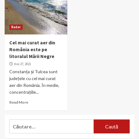
Radar
Cel mai curat aer din
România este pe
litoralul Mării Negre
mai 27, 2021
Constanța și Tulcea sunt
județele cu cel mai curat
aer din România. În medie,
concentrațiile...
Read More
Caută
după: