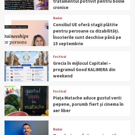
tratamentul potrivit pentru bolile
cronice
Radar
Consiliul UE oferă stagii plătite
pentru persoane cu dizabilități.
Înscrierile sunt deschise până pe
15 septembrie
Festival
Grecia în mijlocul Capitalei –
programul Good KALIMERA din
weekend
Festival
Piața Matache aduce gustul verii:
pepene, porumb fiert și cinema în
aer liber
Radar