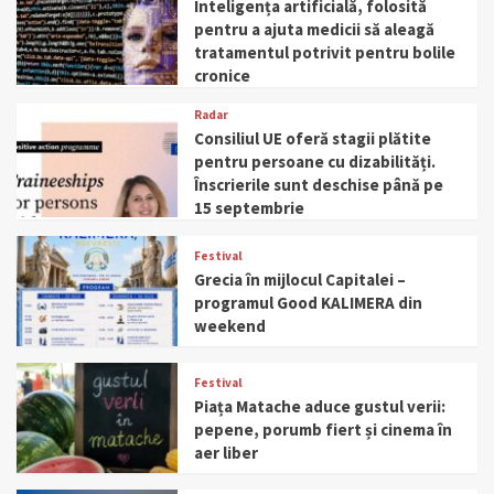
Inteligența artificială, folosită
pentru a ajuta medicii să aleagă
tratamentul potrivit pentru bolile
cronice
Radar
Consiliul UE oferă stagii plătite
pentru persoane cu dizabilități.
Înscrierile sunt deschise până pe
15 septembrie
Festival
Grecia în mijlocul Capitalei –
programul Good KALIMERA din
weekend
Festival
Piața Matache aduce gustul verii:
pepene, porumb fiert și cinema în
aer liber