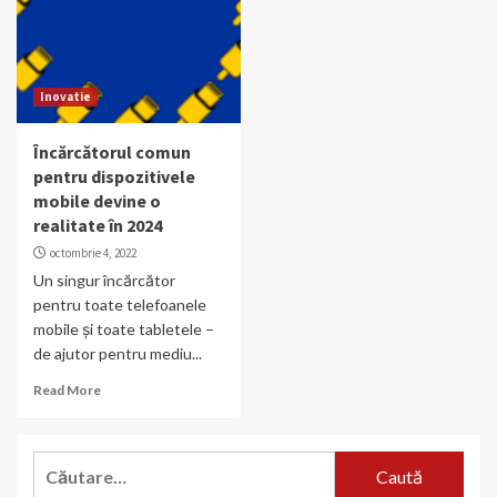
Inovatie
Încărcătorul comun
pentru dispozitivele
mobile devine o
realitate în 2024
octombrie 4, 2022
Un singur încărcător
pentru toate telefoanele
mobile și toate tabletele –
de ajutor pentru mediu...
Read More
Caută
după: