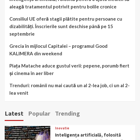
aleagă tratamentul potrivit pentru bolile cronice
Consiliul UE oferă stagii plătite pentru persoane cu
dizabilități. Înscrierile sunt deschise până pe 15
septembrie
Grecia în mijlocul Capitalei – programul Good
KALIMERA din weekend
Piața Matache aduce gustul verii: pepene, porumb fiert
și cinema în aer liber
Trenduri: românii nu mai caută un al 2-lea job, ci un al 2-
lea venit
Latest
Popular
Trending
Inovatie
Inteligența artificială, folosită