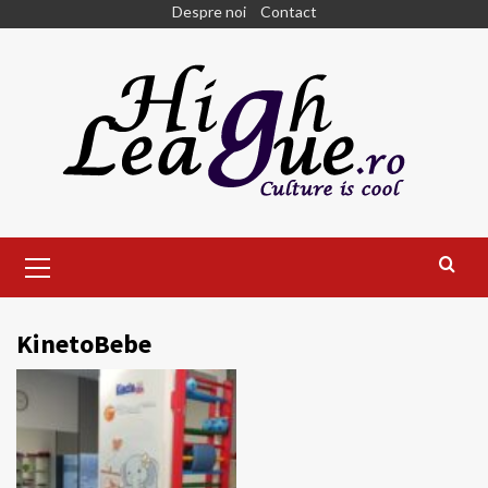
Skip
Despre noi
Contact
to
content
Primary
Menu
KinetoBebe