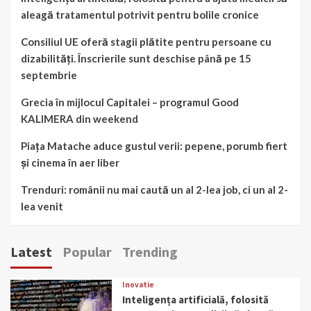
aleagă tratamentul potrivit pentru bolile cronice
Consiliul UE oferă stagii plătite pentru persoane cu
dizabilități. Înscrierile sunt deschise până pe 15
septembrie
Grecia în mijlocul Capitalei – programul Good
KALIMERA din weekend
Piața Matache aduce gustul verii: pepene, porumb fiert
și cinema în aer liber
Trenduri: românii nu mai caută un al 2-lea job, ci un al 2-
lea venit
Latest
Popular
Trending
Inovatie
Inteligența artificială, folosită