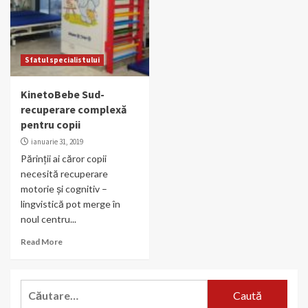
Sfatul specialistului
KinetoBebe Sud-
recuperare complexă
pentru copii
ianuarie 31, 2019
Părinții ai căror copii
necesită recuperare
motorie și cognitiv –
lingvistică pot merge în
noul centru...
Read More
Caută
după: