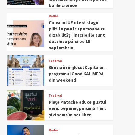
bolile cronice
Radar
Consiliul UE oferă stagii
plătite pentru persoane cu
dizabilități. Înscrierile sunt
deschise până pe 15
septembrie
Festival
Grecia în mijlocul Capitalei –
programul Good KALIMERA
din weekend
Festival
Piața Matache aduce gustul
verii: pepene, porumb fiert
și cinema în aer liber
Radar