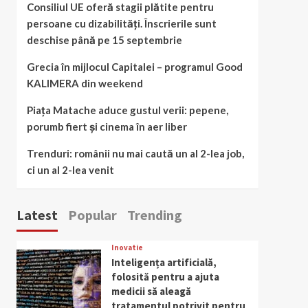
Consiliul UE oferă stagii plătite pentru
persoane cu dizabilități. Înscrierile sunt
deschise până pe 15 septembrie
Grecia în mijlocul Capitalei – programul Good
KALIMERA din weekend
Piața Matache aduce gustul verii: pepene,
porumb fiert și cinema în aer liber
Trenduri: românii nu mai caută un al 2-lea job,
ci un al 2-lea venit
Latest
Popular
Trending
Inovatie
Inteligența artificială,
folosită pentru a ajuta
medicii să aleagă
tratamentul potrivit pentru