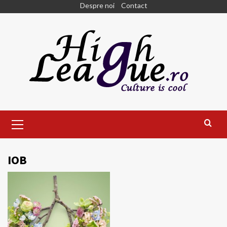
Skip
Despre noi
Contact
to
content
Primary
Menu
IOB