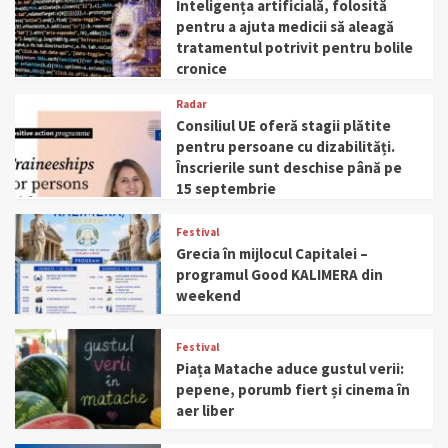
Inteligența artificială, folosită
pentru a ajuta medicii să aleagă
tratamentul potrivit pentru bolile
cronice
Radar
Consiliul UE oferă stagii plătite
pentru persoane cu dizabilități.
Înscrierile sunt deschise până pe
15 septembrie
Festival
Grecia în mijlocul Capitalei –
programul Good KALIMERA din
weekend
Festival
Piața Matache aduce gustul verii:
pepene, porumb fiert și cinema în
aer liber