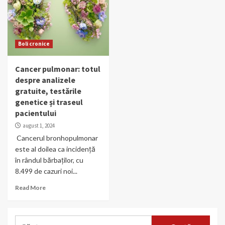
Boli cronice
Cancer pulmonar: totul
despre analizele
gratuite, testările
genetice și traseul
pacientului
august 1, 2024
Cancerul bronhopulmonar
este al doilea ca incidență
în rândul bărbaților, cu
8.499 de cazuri noi...
Read More
Caută