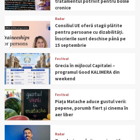
tratamentul potrivit pentru bolile
cronice
Radar
Consiliul UE oferă stagii plătite
pentru persoane cu dizabilități.
Înscrierile sunt deschise până pe
15 septembrie
Festival
Grecia în mijlocul Capitalei –
programul Good KALIMERA din
weekend
Festival
Piața Matache aduce gustul verii:
pepene, porumb fiert și cinema în
aer liber
Radar