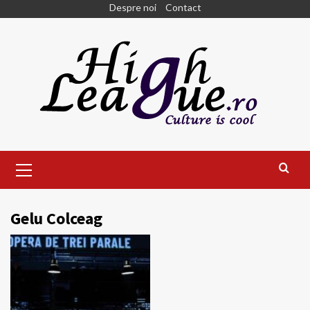
Skip
Despre noi
Contact
to
content
Primary
Menu
Gelu Colceag