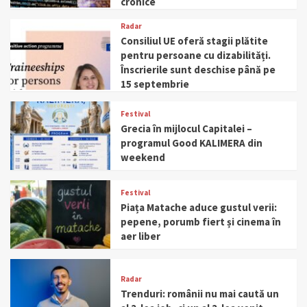
cronice
Radar
Consiliul UE oferă stagii plătite
pentru persoane cu dizabilități.
Înscrierile sunt deschise până pe
15 septembrie
Festival
Grecia în mijlocul Capitalei –
programul Good KALIMERA din
weekend
Festival
Piața Matache aduce gustul verii:
pepene, porumb fiert și cinema în
aer liber
Radar
Trenduri: românii nu mai caută un