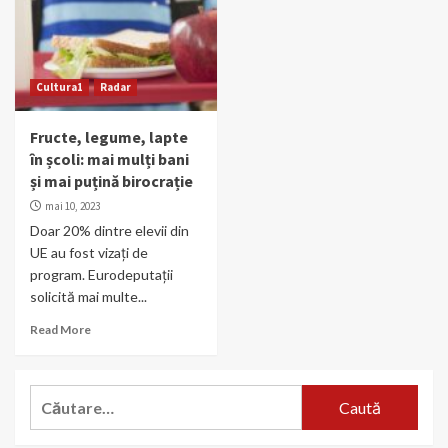
Cultura1
Radar
Fructe, legume, lapte
în școli: mai mulți bani
și mai puțină birocrație
mai 10, 2023
Doar 20% dintre elevii din
UE au fost vizați de
program. Eurodeputații
solicită mai multe...
Read More
Caută
după: