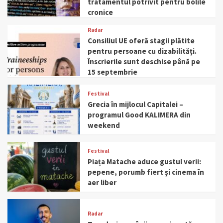
tratamentul potrivit pentru bolile
cronice
Radar
Consiliul UE oferă stagii plătite
pentru persoane cu dizabilități.
Înscrierile sunt deschise până pe
15 septembrie
Festival
Grecia în mijlocul Capitalei –
programul Good KALIMERA din
weekend
Festival
Piața Matache aduce gustul verii:
pepene, porumb fiert și cinema în
aer liber
Radar