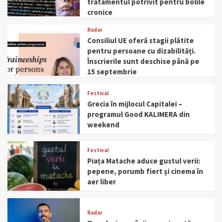
tratamentul potrivit pentru bolile
cronice
Radar
Consiliul UE oferă stagii plătite
pentru persoane cu dizabilități.
Înscrierile sunt deschise până pe
15 septembrie
Festival
Grecia în mijlocul Capitalei –
programul Good KALIMERA din
weekend
Festival
Piața Matache aduce gustul verii:
pepene, porumb fiert și cinema în
aer liber
Radar