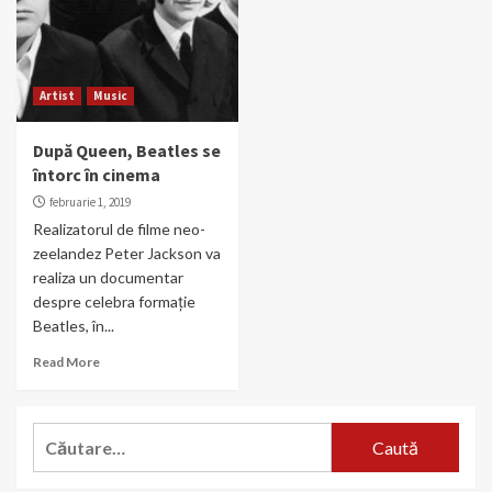
Artist
Music
După Queen, Beatles se
întorc în cinema
februarie 1, 2019
Realizatorul de filme neo-
zeelandez Peter Jackson va
realiza un documentar
despre celebra formație
Beatles, în...
Read More
Caută
după: