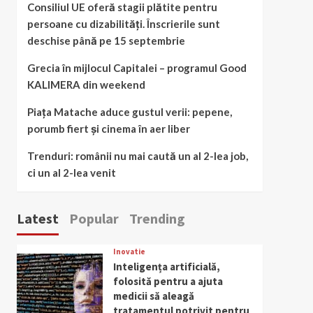
Consiliul UE oferă stagii plătite pentru
persoane cu dizabilități. Înscrierile sunt
deschise până pe 15 septembrie
Grecia în mijlocul Capitalei – programul Good
KALIMERA din weekend
Piața Matache aduce gustul verii: pepene,
porumb fiert și cinema în aer liber
Trenduri: românii nu mai caută un al 2-lea job,
ci un al 2-lea venit
Latest
Popular
Trending
Inovatie
Inteligența artificială,
folosită pentru a ajuta
medicii să aleagă
tratamentul potrivit pentru