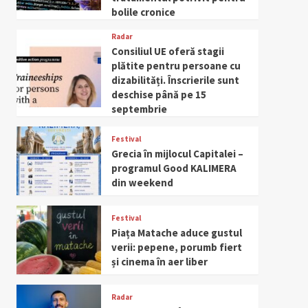
bolile cronice
Radar
Consiliul UE oferă stagii
plătite pentru persoane cu
dizabilități. Înscrierile sunt
deschise până pe 15
septembrie
Festival
Grecia în mijlocul Capitalei –
programul Good KALIMERA
din weekend
Festival
Piața Matache aduce gustul
verii: pepene, porumb fiert
și cinema în aer liber
Radar