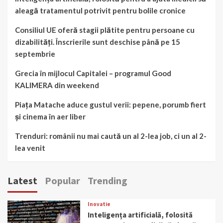
aleagă tratamentul potrivit pentru bolile cronice
Consiliul UE oferă stagii plătite pentru persoane cu
dizabilități. Înscrierile sunt deschise până pe 15
septembrie
Grecia în mijlocul Capitalei – programul Good
KALIMERA din weekend
Piața Matache aduce gustul verii: pepene, porumb fiert
și cinema în aer liber
Trenduri: românii nu mai caută un al 2-lea job, ci un al 2-
lea venit
Latest
Popular
Trending
Inovatie
Inteligența artificială, folosită