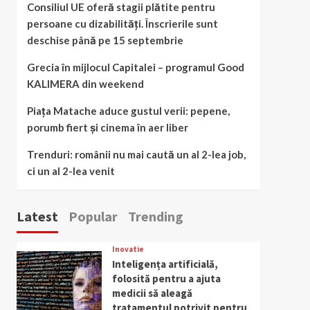
Consiliul UE oferă stagii plătite pentru
persoane cu dizabilități. Înscrierile sunt
deschise până pe 15 septembrie
Grecia în mijlocul Capitalei – programul Good
KALIMERA din weekend
Piața Matache aduce gustul verii: pepene,
porumb fiert și cinema în aer liber
Trenduri: românii nu mai caută un al 2-lea job,
ci un al 2-lea venit
Latest
Popular
Trending
Inovatie
Inteligența artificială,
folosită pentru a ajuta
medicii să aleagă
tratamentul potrivit pentru