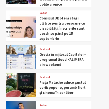
bolile cronice
Radar
Consiliul UE oferă stagii
plătite pentru persoane cu
dizabilități. Înscrierile sunt
deschise până pe 15
septembrie
Festival
Grecia în mijlocul Capitalei –
programul Good KALIMERA
din weekend
Festival
Piața Matache aduce gustul
verii: pepene, porumb fiert
și cinema în aer liber
Radar