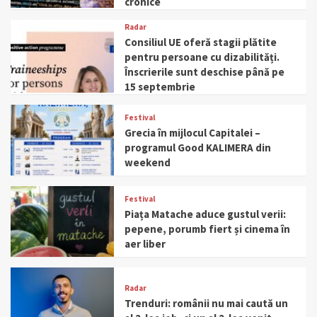
cronice
Radar
Consiliul UE oferă stagii plătite
pentru persoane cu dizabilități.
Înscrierile sunt deschise până pe
15 septembrie
Festival
Grecia în mijlocul Capitalei –
programul Good KALIMERA din
weekend
Festival
Piața Matache aduce gustul verii:
pepene, porumb fiert și cinema în
aer liber
Radar
Trenduri: românii nu mai caută un