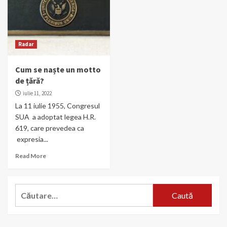
Radar
Cum se naște un motto
de țără?
iulie 11, 2022
La 11 iulie 1955, Congresul
SUA a adoptat legea H.R.
619, care prevedea ca
expresia...
Read More
Caută
după: