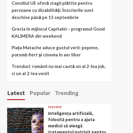
Consiliul UE oferă stagii plătite pentru
persoane cu dizabilități. Înscrierile sunt
deschise până pe 15 septembrie
Grecia în mijlocul Capitalei – programul Good
KALIMERA din weekend
Piața Matache aduce gustul verii: pepene,
porumb fiert și cinema în aer liber
Trenduri: românii nu mai caută un al 2-lea job,
ci un al 2-lea venit
Latest
Popular
Trending
Inovatie
Inteligența artificială,
folosită pentru a ajuta
medicii să aleagă
tratamentul potrivit pentru