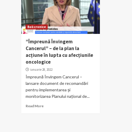
Boli cronice
”Împreună Învingem
Cancerul” – de la plan la
acțiune în lupta cu afecțiunile
oncologice
ianuarie 28, 2022
Împreună Învingem Cancerul –
lansare document de recomandări
pentru implementarea și
monitorizarea Planului național de...
Read More