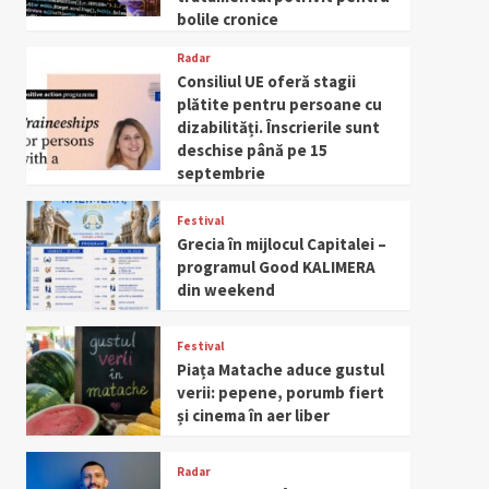
bolile cronice
Radar
Consiliul UE oferă stagii
plătite pentru persoane cu
dizabilități. Înscrierile sunt
deschise până pe 15
septembrie
Festival
Grecia în mijlocul Capitalei –
programul Good KALIMERA
din weekend
Festival
Piața Matache aduce gustul
verii: pepene, porumb fiert
și cinema în aer liber
Radar