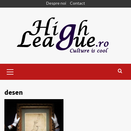
Skip
Despre noi
Contact
to
content
Primary
Menu
desen