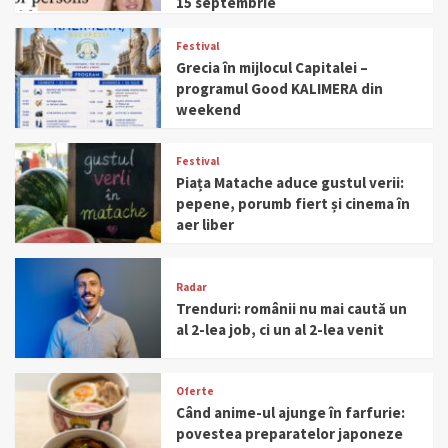
15 septembrie
Festival
Grecia în mijlocul Capitalei –
programul Good KALIMERA din
weekend
Festival
Piața Matache aduce gustul verii:
pepene, porumb fiert și cinema în
aer liber
Radar
Trenduri: românii nu mai caută un
al 2-lea job, ci un al 2-lea venit
Oferte
Când anime-ul ajunge în farfurie:
povestea preparatelor japoneze