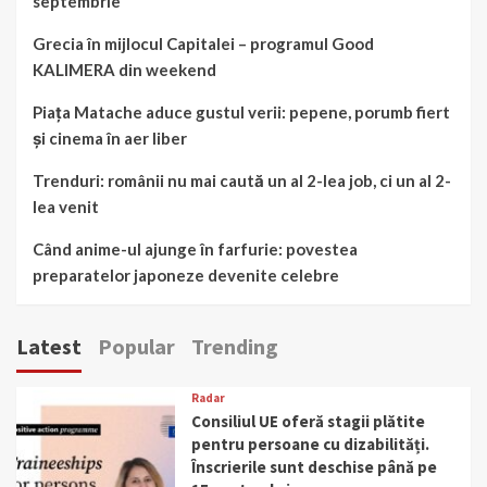
septembrie
Grecia în mijlocul Capitalei – programul Good
KALIMERA din weekend
Piața Matache aduce gustul verii: pepene, porumb fiert
și cinema în aer liber
Trenduri: românii nu mai caută un al 2-lea job, ci un al 2-
lea venit
Când anime-ul ajunge în farfurie: povestea
preparatelor japoneze devenite celebre
Latest
Popular
Trending
Radar
Consiliul UE oferă stagii plătite
pentru persoane cu dizabilități.
Înscrierile sunt deschise până pe