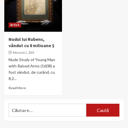
Artist
Nudul lui Rubens,
vândut cu 8 milioane $
februarie 1, 2019
Nude Study of Young Man
with Raised Arms (1608) a
fost vândut, de curând, cu
8,2...
Read More
Caută
după: