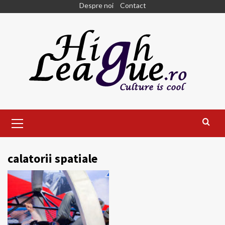
Skip
Despre noi
Contact
to
content
Primary
Menu
calatorii spatiale