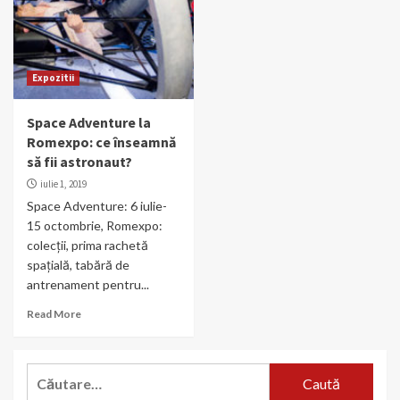
Expozitii
Space Adventure la
Romexpo: ce înseamnă
să fii astronaut?
iulie 1, 2019
Space Adventure: 6 iulie-
15 octombrie, Romexpo:
colecții, prima rachetă
spațială, tabără de
antrenament pentru...
Read More
Caută
după: