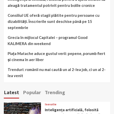
aleagă tratamentul potrivit pentru bolile cronice
Consiliul UE oferă stagii plătite pentru persoane cu
dizabilități. Înscrierile sunt deschise până pe 15
septembrie
Grecia în mijlocul Capitalei – programul Good
KALIMERA din weekend
Piața Matache aduce gustul verii: pepene, porumb fiert
și cinema în aer liber
Trenduri: românii nu mai caută un al 2-lea job, ci un al 2-
lea venit
Latest
Popular
Trending
Inovatie
Inteligența artificială, folosită