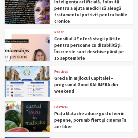
Inteligența artificială, folosită
pentru a ajuta medicii să aleagă
tratamentul potrivit pentru bolile
cronice
Radar
Consiliul UE oferă stagii plătite
pentru persoane cu dizabilități.
Înscrierile sunt deschise până pe
15 septembrie
Festival
Grecia în mijlocul Capitalei –
programul Good KALIMERA din
weekend
Festival
Piața Matache aduce gustul verii:
pepene, porumb fiert și cinema în
aer liber