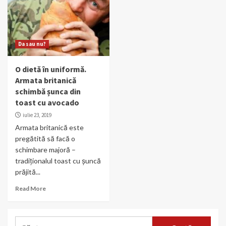
Da sau nu?
O dietă în uniformă.
Armata britanică
schimbă șunca din
toast cu avocado
iulie 23, 2019
Armata britanică este
pregătită să facă o
schimbare majoră –
tradiționalul toast cu șuncă
prăjită...
Read More
Caută