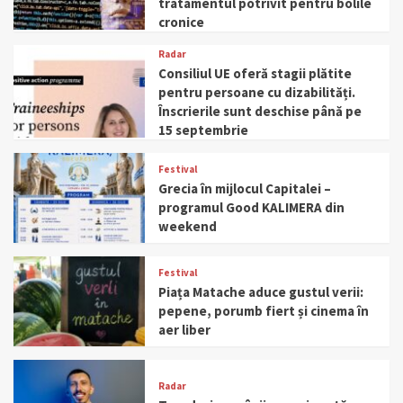
tratamentul potrivit pentru bolile
cronice
Radar
Consiliul UE oferă stagii plătite
pentru persoane cu dizabilități.
Înscrierile sunt deschise până pe
15 septembrie
Festival
Grecia în mijlocul Capitalei –
programul Good KALIMERA din
weekend
Festival
Piața Matache aduce gustul verii:
pepene, porumb fiert și cinema în
aer liber
Radar