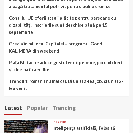
aleagă tratamentul potrivit pentru bolile cronice
Consiliul UE oferă stagii plătite pentru persoane cu
dizabilități. Înscrierile sunt deschise până pe 15
septembrie
Grecia în mijlocul Capitalei – programul Good
KALIMERA din weekend
Piața Matache aduce gustul verii: pepene, porumb fiert
și cinema în aer liber
Trenduri: românii nu mai caută un al 2-lea job, ci un al 2-
lea venit
Latest
Popular
Trending
Inovatie
Inteligența artificială, folosită