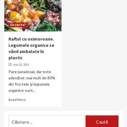
Da sau nu?
Raftul cu oximoroane.
Legumele organice se
vând ambalate în
plastic
iulie 25, 2019
Pare paradoxal, dar este
adevărat: mai mult de 80%
din fructele și legumele
organice sunt...
Read More
Caută
după: